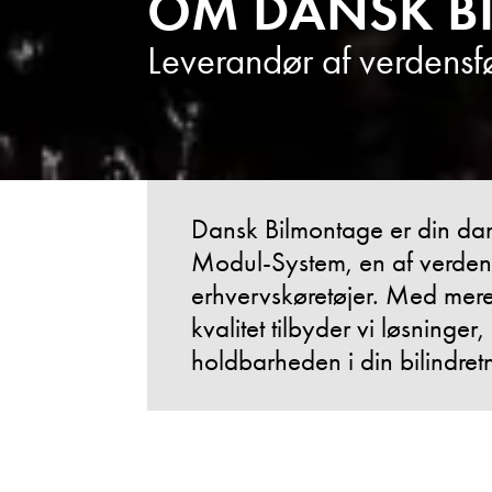
OM DANSK B
Leverandør af verdensfø
Dansk Bilmontage er din dan
Modul-System, en af verdens 
erhvervskøretøjer. Med mere
kvalitet tilbyder vi løsninge
holdbarheden i din bilindret