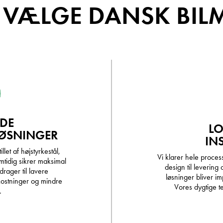
 VÆLGE DANSK BIL
DE
LO
LØSNINGER
IN
llet af højstyrkestål,
Vi klarer hele processe
mtidig sikrer maksimal
design til levering 
drager til lavere
løsninger bliver im
ostninger og mindre
Vores dygtige tea
.