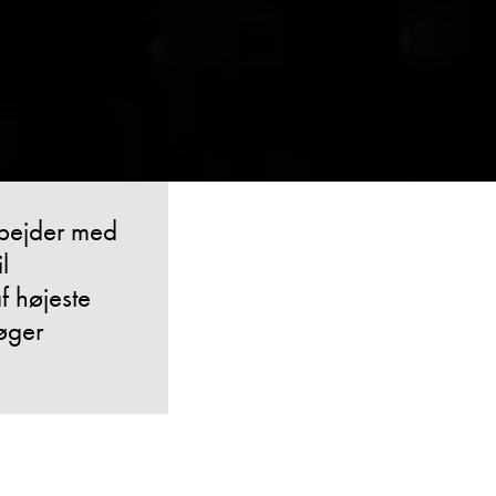
rbejder med
l
f højeste
 øger